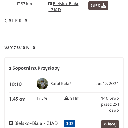
17.87 km
Bielsko-Biała
GPX
- ZIAD
GALERIA
WYZWANIA
z Sopotni na Przysłopy
Rafał Bałaś
Lut 15, 2024
10:10
15.7%
811m
440 prób
1.45km
przez 251
osób
Bielsko-Biała - ZIAD
302
Więcej