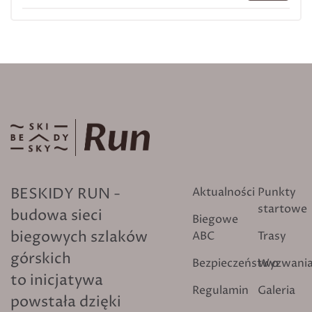
BESKIDY RUN -
Aktualności
Punkty
startowe
budowa sieci
Biegowe
biegowych szlaków
ABC
Trasy
górskich
Bezpieczeństwo
Wyzwani
to inicjatywa
Regulamin
Galeria
powstała dzięki