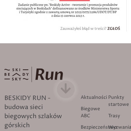
Zauważyłeś błąd w treści?
ZGŁOŚ
BESKIDY RUN -
Aktualności
Punkty
startowe
budowa sieci
Biegowe
biegowych szlaków
ABC
Trasy
górskich
Bezpieczeństwo
Wyzwani