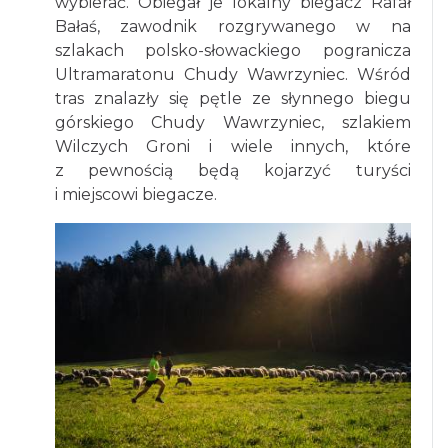
wybierać. Obiegał je lokalny biegacz Rafał
Bałaś, zawodnik rozgrywanego w na
szlakach polsko-słowackiego pogranicza
Ultramaratonu Chudy Wawrzyniec. Wśród
tras znalazły się pętle ze słynnego biegu
górskiego Chudy Wawrzyniec, szlakiem
Wilczych Groni i wiele innych, które
z pewnością będą kojarzyć turyści
i miejscowi biegacze.